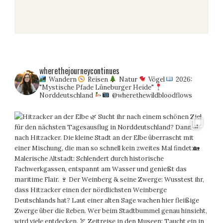
wherethejourneycontinues
Wandern
Reisen
Natur
Vögel
2026:
"Mystische Pfade Lüneburger Heide"
Norddeutschland
@wherethewildbloodflows