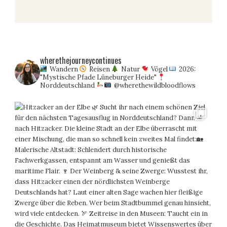
wherethejourneycontinues
Wandern
Reisen
Natur
Vögel
2026:
"Mystische Pfade Lüneburger Heide"
Norddeutschland
@wherethewildbloodflows