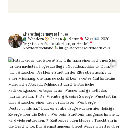
wherethejourneycontinues
Wandern
Reisen
Natur
Vögel
2026:
"Mystische Pfade Lüneburger Heide"
Norddeutschland
@wherethewildbloodflows