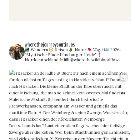
wherethejourneycontinues
Wandern
Reisen
Natur
Vögel
2026:
"Mystische Pfade Lüneburger Heide"
Norddeutschland
@wherethewildbloodflows