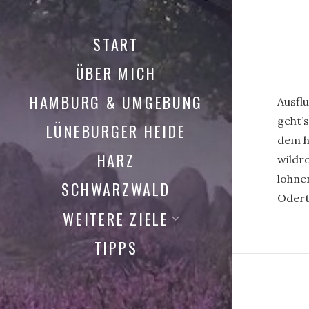
START
ÜBER MICH
HAMBURG & UMGEBUNG
Ausflu
geht’
LÜNEBURGER HEIDE
dem h
HARZ
wildr
lohne
SCHWARZWALD
Odert
WEITERE ZIELE
TIPPS