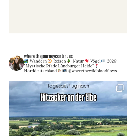
wherethejourneycontinues
Wandern
Reisen
Natur
Vögel
2026:
"Mystische Pfade Lüneburger Heide"
Norddeutschland
@wherethewildbloodflows