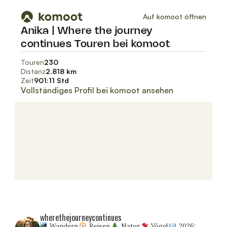
wherethejourneycontinues
Wandern
Reisen
Natur
Vögel
2026: