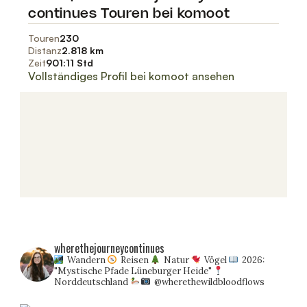
wherethejourneycontinues
Wandern
Reisen
Natur
Vögel
2026:
"Mystische Pfade Lüneburger Heide"
Norddeutschland
@wherethewildbloodflows