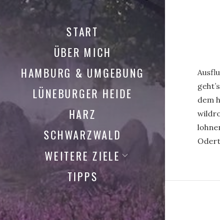
START
ÜBER MICH
HAMBURG & UMGEBUNG
Ausflu
geht’
LÜNEBURGER HEIDE
dem h
HARZ
wildr
lohne
SCHWARZWALD
Odert
WEITERE ZIELE
TIPPS