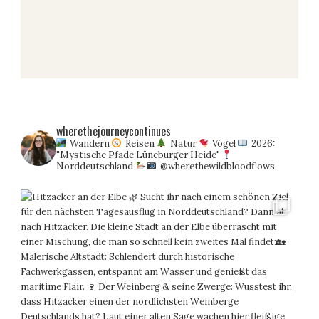
wherethejourneycontinues
Wandern
Reisen
Natur
Vögel
2026:
"Mystische Pfade Lüneburger Heide"
Norddeutschland
@wherethewildbloodflows