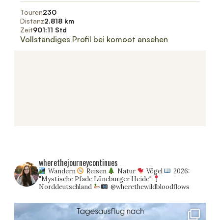
wherethejourneycontinues
Wandern
Reisen
Natur
Vögel
2026:
"Mystische Pfade Lüneburger Heide"
Norddeutschland
@wherethewildbloodflows