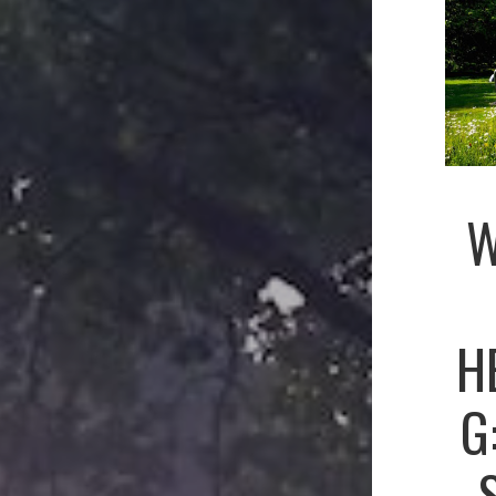
W
H
G