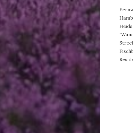
Fernw
Hambu
Heids
“Wand
Strec
Fischb
Resid