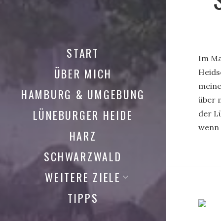
START
Im Ma
ÜBER MICH
Heids
meine
HAMBURG & UMGEBUNG
über 
LÜNEBURGER HEIDE
der L
wenn 
HARZ
SCHWARZWALD
WEITERE ZIELE
TIPPS