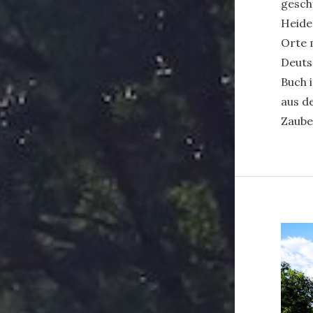
gesch
Heide
Orte 
Deuts
Buch 
aus d
Zaube