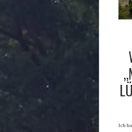
„
L
Ich h