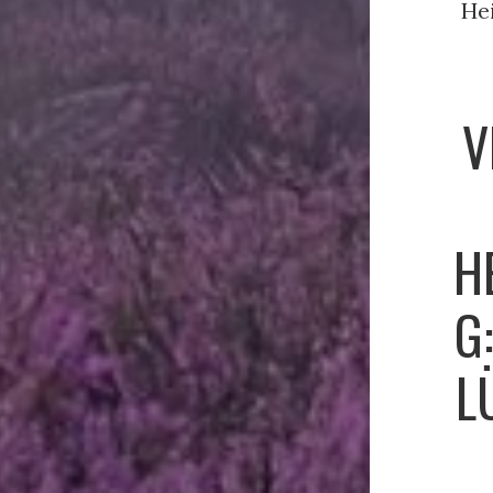
V
H
G
L